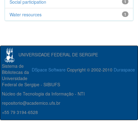
Social participation
1
Water resources
1
UNIVERSIDADE FEDERAL DE SERGIPE
Sistema de
DSpace Software
Copyright © 2002-2010
Duraspace
Bibliotecas da
Universidade
Federal de Sergipe - SIBIUFS
Núcleo de Tecnologia da Informação - NTI
repositorio@academico.ufs.br
+55 79 3194-6528