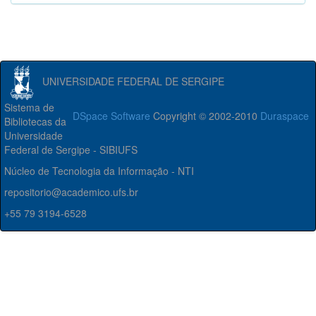
UNIVERSIDADE FEDERAL DE SERGIPE
Sistema de
DSpace Software
Copyright © 2002-2010
Duraspace
Bibliotecas da
Universidade
Federal de Sergipe - SIBIUFS
Núcleo de Tecnologia da Informação - NTI
repositorio@academico.ufs.br
+55 79 3194-6528