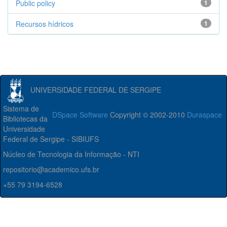
Public policy
1
Recursos hídricos
1
UNIVERSIDADE FEDERAL DE SERGIPE
Sistema de
DSpace Software
Copyright © 2002-2010
Duraspace
Bibliotecas da
Universidade
Federal de Sergipe - SIBIUFS
Núcleo de Tecnologia da Informação - NTI
repositorio@academico.ufs.br
+55 79 3194-6528