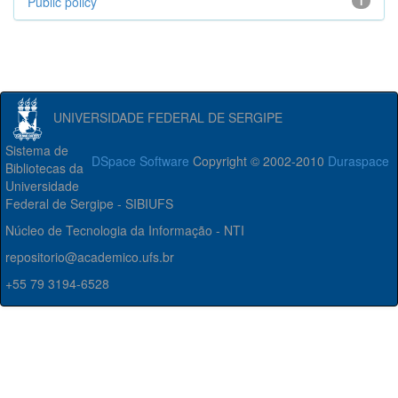
Public policy
1
UNIVERSIDADE FEDERAL DE SERGIPE
Sistema de
DSpace Software
Copyright © 2002-2010
Duraspace
Bibliotecas da
Universidade
Federal de Sergipe - SIBIUFS
Núcleo de Tecnologia da Informação - NTI
repositorio@academico.ufs.br
+55 79 3194-6528