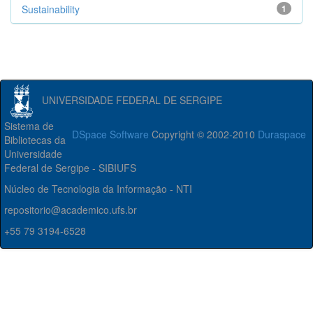
Sustainability
1
UNIVERSIDADE FEDERAL DE SERGIPE
Sistema de
DSpace Software
Copyright © 2002-2010
Duraspace
Bibliotecas da
Universidade
Federal de Sergipe - SIBIUFS
Núcleo de Tecnologia da Informação - NTI
repositorio@academico.ufs.br
+55 79 3194-6528