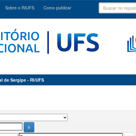
Sobre o RIUFS
Como publicar
al de Sergipe - RI/UFS