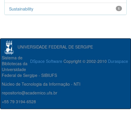
Sustainability
1
UNIVERSIDADE FEDERAL DE SERGIPE
Sistema de
DSpace Software
Copyright © 2002-2010
Duraspace
Bibliotecas da
Universidade
Federal de Sergipe - SIBIUFS
Núcleo de Tecnologia da Informação - NTI
repositorio@academico.ufs.br
+55 79 3194-6528