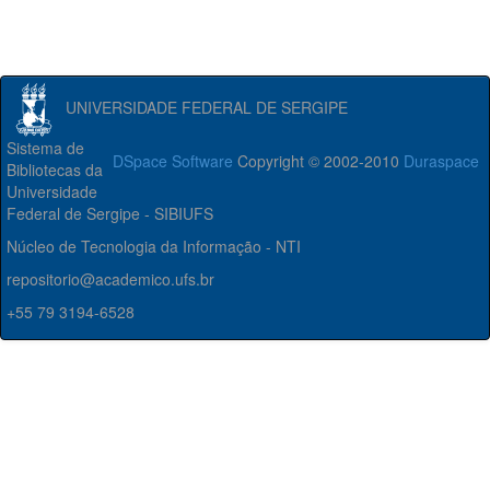
UNIVERSIDADE FEDERAL DE SERGIPE
Sistema de
DSpace Software
Copyright © 2002-2010
Duraspace
Bibliotecas da
Universidade
Federal de Sergipe - SIBIUFS
Núcleo de Tecnologia da Informação - NTI
repositorio@academico.ufs.br
+55 79 3194-6528