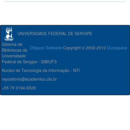
UNIVERSIDADE FEDERAL DE SERGIPE
Sistema de
DSpace Software
Copyright © 2002-2010
Duraspace
Bibliotecas da
Universidade
Federal de Sergipe - SIBIUFS
Núcleo de Tecnologia da Informação - NTI
repositorio@academico.ufs.br
+55 79 3194-6528