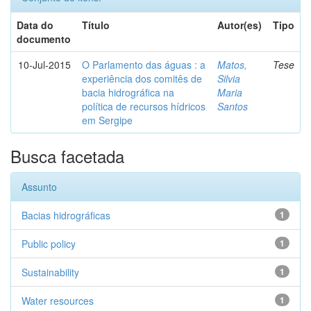
Data do
Título
Autor(es)
Tipo
documento
10-Jul-2015
O Parlamento das águas : a
Matos,
Tese
experiência dos comitês de
Silvia
bacia hidrográfica na
Maria
política de recursos hídricos
Santos
em Sergipe
Busca facetada
Assunto
Bacias hidrográficas
1
Public policy
1
Sustainability
1
Water resources
1