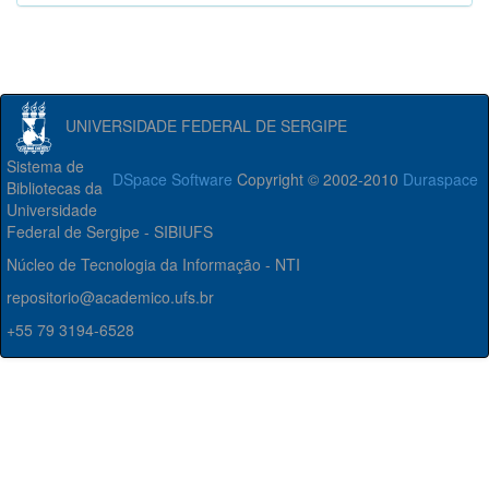
UNIVERSIDADE FEDERAL DE SERGIPE
Sistema de
DSpace Software
Copyright © 2002-2010
Duraspace
Bibliotecas da
Universidade
Federal de Sergipe - SIBIUFS
Núcleo de Tecnologia da Informação - NTI
repositorio@academico.ufs.br
+55 79 3194-6528