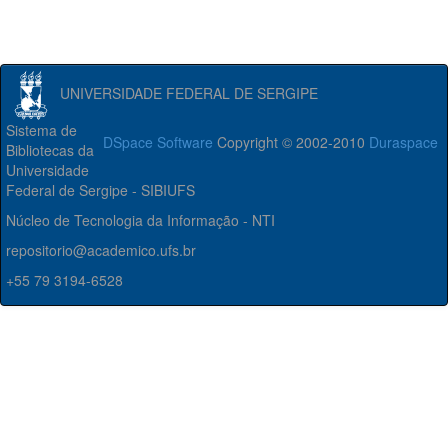
UNIVERSIDADE FEDERAL DE SERGIPE
Sistema de
DSpace Software
Copyright © 2002-2010
Duraspace
Bibliotecas da
Universidade
Federal de Sergipe - SIBIUFS
Núcleo de Tecnologia da Informação - NTI
repositorio@academico.ufs.br
+55 79 3194-6528