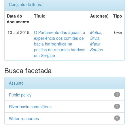
Conjunto de itens:
Data do
Título
Autor(es)
Tipo
documento
10-Jul-2015
O Parlamento das águas : a
Matos,
Tese
experiência dos comitês de
Silvia
bacia hidrográfica na
Maria
política de recursos hídricos
Santos
em Sergipe
Busca facetada
Assunto
Public policy
1
River basin committees
1
Water resources
1