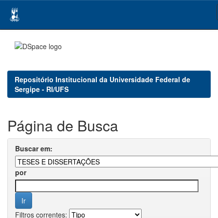
Skip
navigation
Repositório Institucional da Universidade Federal de
Sergipe - RI/UFS
Página de Busca
Buscar em:
por
Filtros correntes: