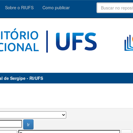
Sobre o RIUFS
Como publicar
al de Sergipe - RI/UFS