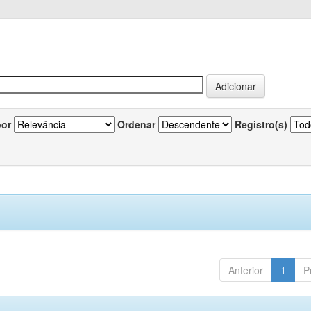
por
Ordenar
Registro(s)
Anterior
1
P