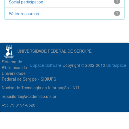
Social participation
1
Water resources
1
UNIVERSIDADE FEDERAL DE SERGIPE
Sistema de
DSpace Software
Copyright © 2002-2010
Duraspace
Bibliotecas da
Universidade
Federal de Sergipe - SIBIUFS
Núcleo de Tecnologia da Informação - NTI
repositorio@academico.ufs.br
+55 79 3194-6528