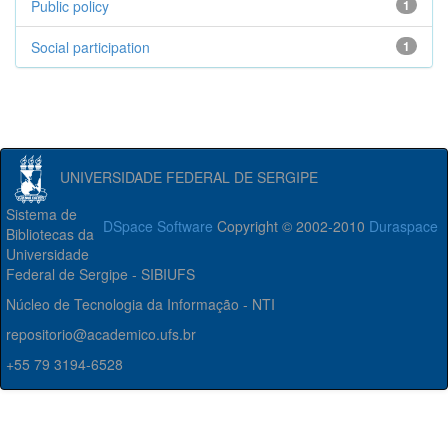
Public policy
1
Social participation
1
UNIVERSIDADE FEDERAL DE SERGIPE
Sistema de
DSpace Software
Copyright © 2002-2010
Duraspace
Bibliotecas da
Universidade
Federal de Sergipe - SIBIUFS
Núcleo de Tecnologia da Informação - NTI
repositorio@academico.ufs.br
+55 79 3194-6528