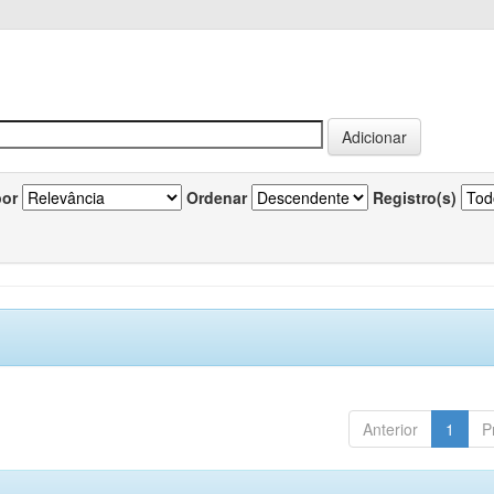
por
Ordenar
Registro(s)
Anterior
1
P