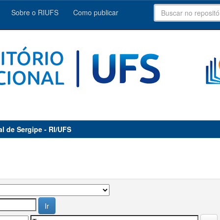
Sobre o RIUFS
Como publicar
al de Sergipe - RI/UFS