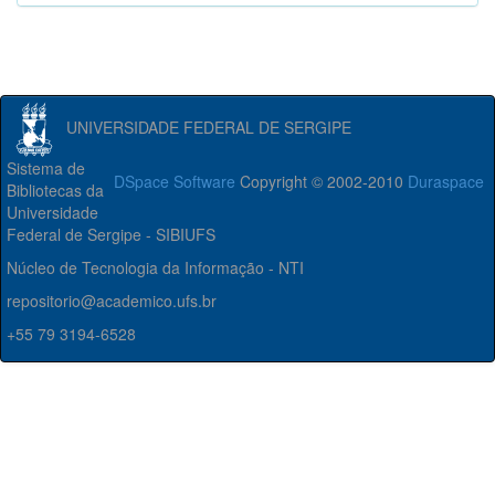
UNIVERSIDADE FEDERAL DE SERGIPE
Sistema de
DSpace Software
Copyright © 2002-2010
Duraspace
Bibliotecas da
Universidade
Federal de Sergipe - SIBIUFS
Núcleo de Tecnologia da Informação - NTI
repositorio@academico.ufs.br
+55 79 3194-6528