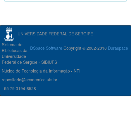
UNIVERSIDADE FEDERAL DE SERGIPE
Sistema de
DSpace Software
Copyright © 2002-2010
Duraspace
Bibliotecas da
Universidade
Federal de Sergipe - SIBIUFS
Núcleo de Tecnologia da Informação - NTI
repositorio@academico.ufs.br
+55 79 3194-6528