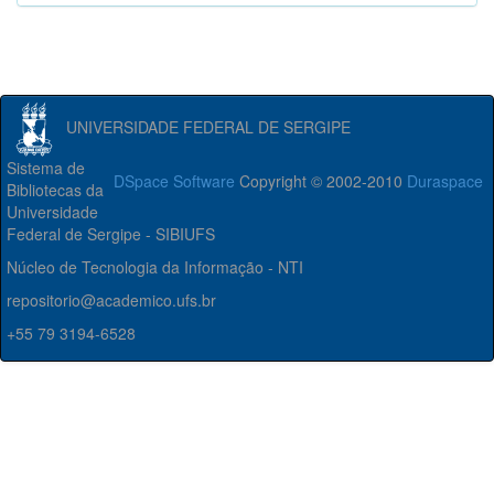
UNIVERSIDADE FEDERAL DE SERGIPE
Sistema de
DSpace Software
Copyright © 2002-2010
Duraspace
Bibliotecas da
Universidade
Federal de Sergipe - SIBIUFS
Núcleo de Tecnologia da Informação - NTI
repositorio@academico.ufs.br
+55 79 3194-6528