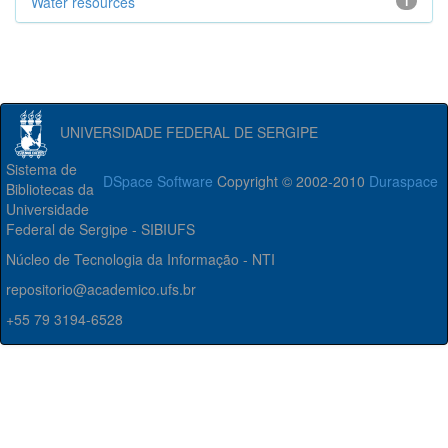
Water resources
1
UNIVERSIDADE FEDERAL DE SERGIPE
Sistema de
DSpace Software
Copyright © 2002-2010
Duraspace
Bibliotecas da
Universidade
Federal de Sergipe - SIBIUFS
Núcleo de Tecnologia da Informação - NTI
repositorio@academico.ufs.br
+55 79 3194-6528