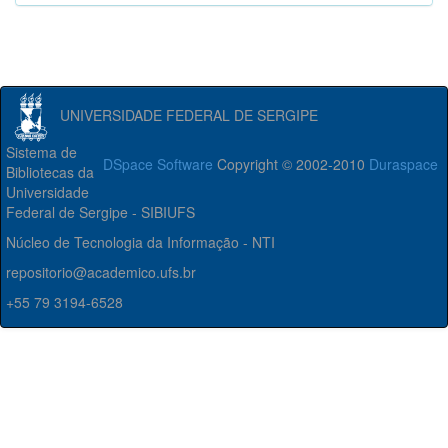
UNIVERSIDADE FEDERAL DE SERGIPE
Sistema de
DSpace Software
Copyright © 2002-2010
Duraspace
Bibliotecas da
Universidade
Federal de Sergipe - SIBIUFS
Núcleo de Tecnologia da Informação - NTI
repositorio@academico.ufs.br
+55 79 3194-6528