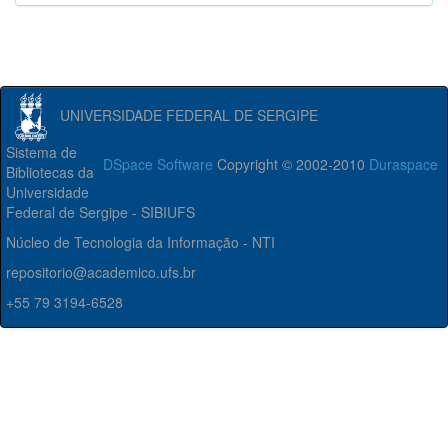
UNIVERSIDADE FEDERAL DE SERGIPE
Sistema de
DSpace Software
Copyright © 2002-2010
Duraspace
Bibliotecas da
Universidade
Federal de Sergipe - SIBIUFS
Núcleo de Tecnologia da Informação - NTI
repositorio@academico.ufs.br
+55 79 3194-6528