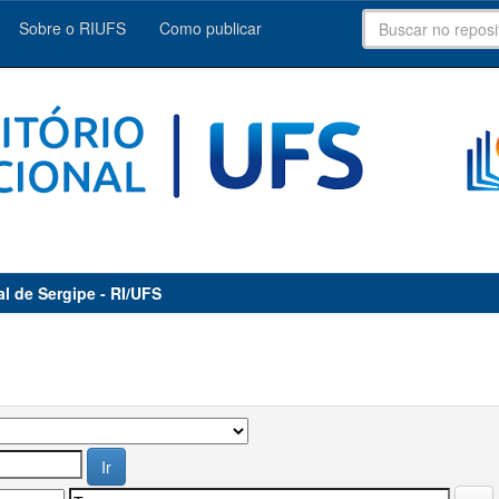
Sobre o RIUFS
Como publicar
al de Sergipe - RI/UFS