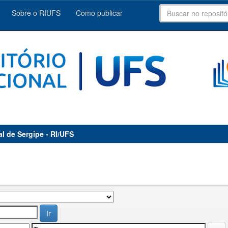
Sobre o RIUFS
Como publicar
al de Sergipe - RI/UFS