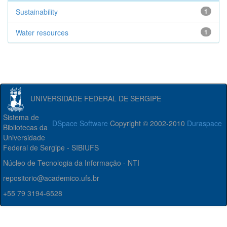
Sustainability
1
Water resources
1
UNIVERSIDADE FEDERAL DE SERGIPE
Sistema de
DSpace Software
Copyright © 2002-2010
Duraspace
Bibliotecas da
Universidade
Federal de Sergipe - SIBIUFS
Núcleo de Tecnologia da Informação - NTI
repositorio@academico.ufs.br
+55 79 3194-6528