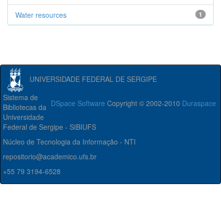
Water resources
1
UNIVERSIDADE FEDERAL DE SERGIPE
Sistema de
DSpace Software
Copyright © 2002-2010
Duraspace
Bibliotecas da
Universidade
Federal de Sergipe - SIBIUFS
Núcleo de Tecnologia da Informação - NTI
repositorio@academico.ufs.br
+55 79 3194-6528