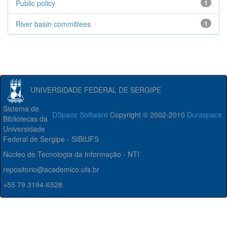
Public policy
1
River basin committees
1
UNIVERSIDADE FEDERAL DE SERGIPE
Sistema de
DSpace Software
Copyright © 2002-2010
Duraspace
Bibliotecas da
Universidade
Federal de Sergipe - SIBIUFS
Núcleo de Tecnologia da Informação - NTI
repositorio@academico.ufs.br
+55 79 3194-6528