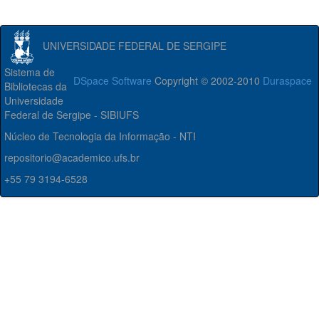
UNIVERSIDADE FEDERAL DE SERGIPE
Sistema de
DSpace Software
Copyright © 2002-2010
Duraspace
Bibliotecas da
Universidade
Federal de Sergipe - SIBIUFS
Núcleo de Tecnologia da Informação - NTI
repositorio@academico.ufs.br
+55 79 3194-6528