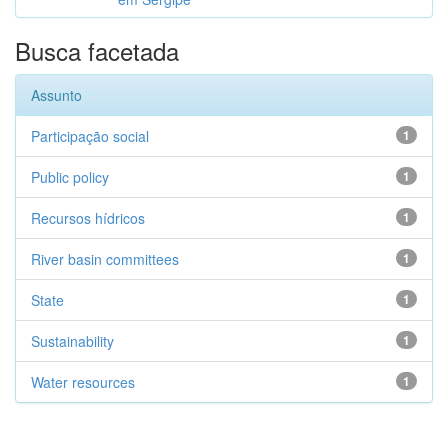
Busca facetada
Assunto
Participação social
1
Public policy
1
Recursos hídricos
1
River basin committees
1
State
1
Sustainability
1
Water resources
1