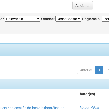
por
Ordenar
Registro(s)
Anterior
1
P
Autor(es)
ncia dos comitês de bacia hidrográfica na
Matos, Silvia