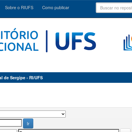
Sobre o RIUFS
Como publicar
al de Sergipe - RI/UFS