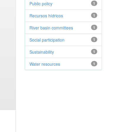
Public policy
1
Recursos hídricos
1
River basin committees
1
Social participation
1
Sustainability
1
Water resources
1