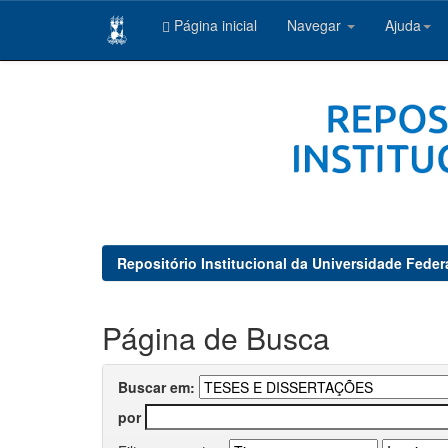
Página inicial
Navegar
Ajuda
Skip
navigation
Repositório Institucional da Universidade Feder
Página de Busca
Buscar em:
por