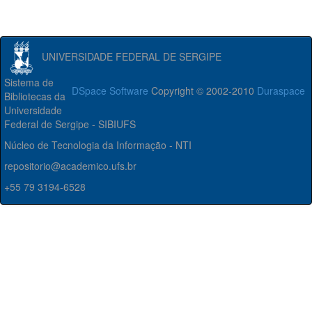
UNIVERSIDADE FEDERAL DE SERGIPE
Sistema de
DSpace Software
Copyright © 2002-2010
Duraspace
Bibliotecas da
Universidade
Federal de Sergipe - SIBIUFS
Núcleo de Tecnologia da Informação - NTI
repositorio@academico.ufs.br
+55 79 3194-6528