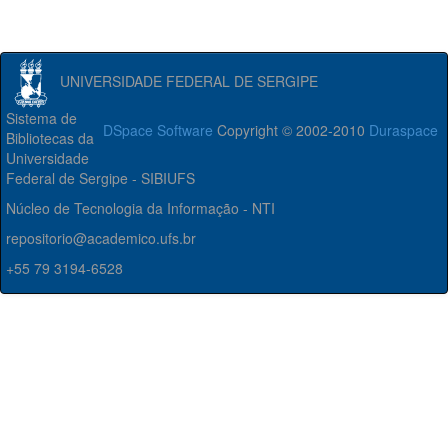
UNIVERSIDADE FEDERAL DE SERGIPE
Sistema de
DSpace Software
Copyright © 2002-2010
Duraspace
Bibliotecas da
Universidade
Federal de Sergipe - SIBIUFS
Núcleo de Tecnologia da Informação - NTI
repositorio@academico.ufs.br
+55 79 3194-6528