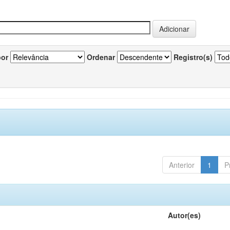
por
Ordenar
Registro(s)
Anterior
1
P
Autor(es)