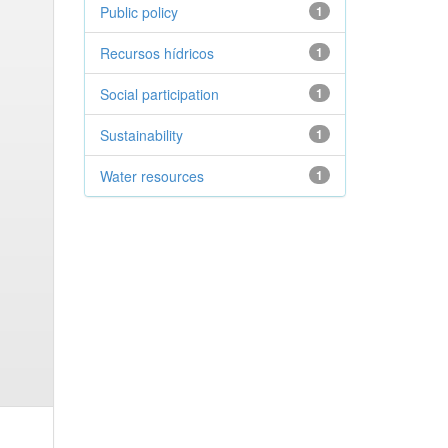
Public policy
1
Recursos hídricos
1
Social participation
1
Sustainability
1
Water resources
1