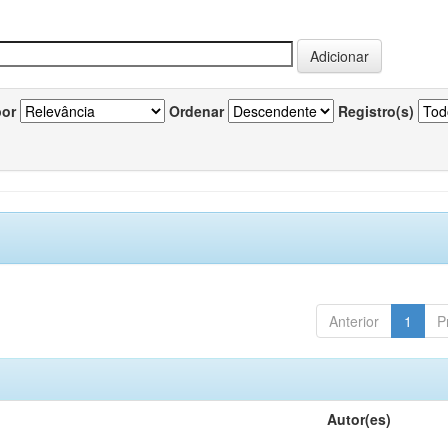
por
Ordenar
Registro(s)
Anterior
1
P
Autor(es)