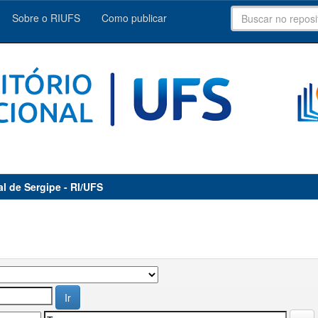
Sobre o RIUFS
Como publicar
al de Sergipe - RI/UFS