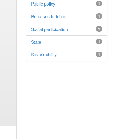
Public policy
1
Recursos hídricos
1
Social participation
1
State
1
Sustainability
1