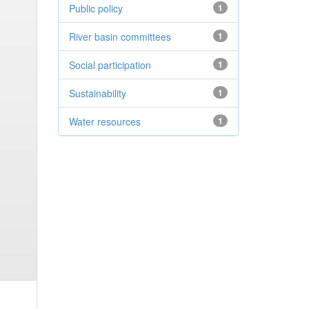
Public policy
1
River basin committees
1
Social participation
1
Sustainability
1
Water resources
1