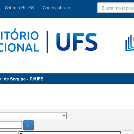
Sobre o RIUFS
Como publicar
al de Sergipe - RI/UFS