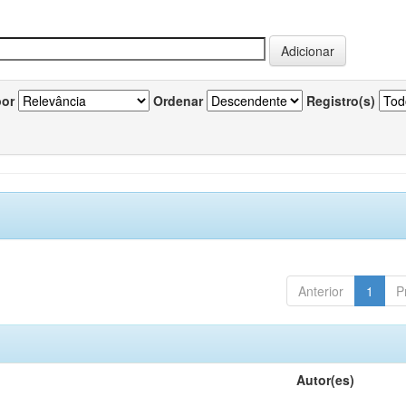
por
Ordenar
Registro(s)
Anterior
1
P
Autor(es)