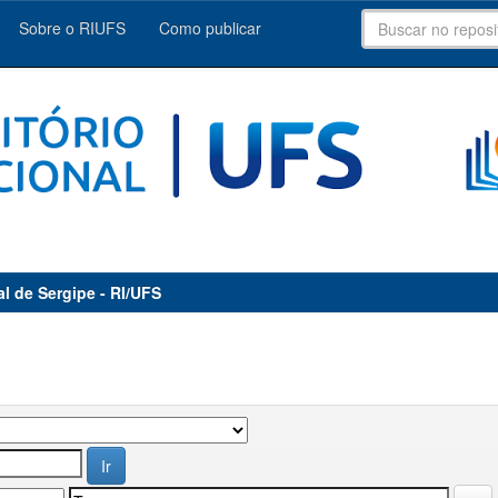
Sobre o RIUFS
Como publicar
al de Sergipe - RI/UFS