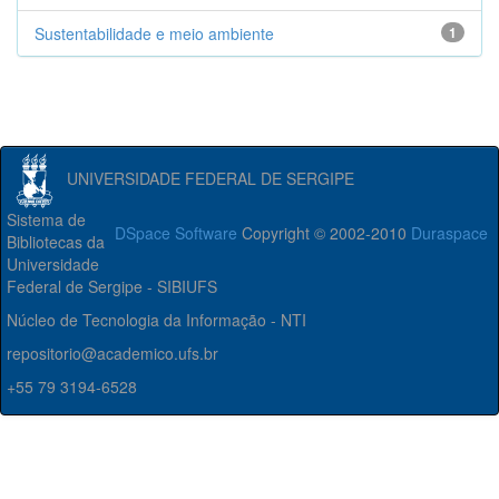
Sustentabilidade e meio ambiente
1
UNIVERSIDADE FEDERAL DE SERGIPE
Sistema de
DSpace Software
Copyright © 2002-2010
Duraspace
Bibliotecas da
Universidade
Federal de Sergipe - SIBIUFS
Núcleo de Tecnologia da Informação - NTI
repositorio@academico.ufs.br
+55 79 3194-6528