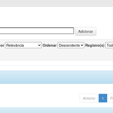
por
Ordenar
Registro(s)
Anterior
1
P