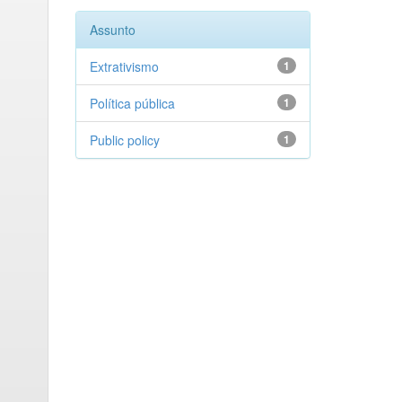
Assunto
Extrativismo
1
Política pública
1
Public policy
1