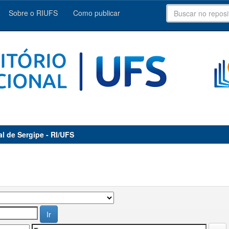
Sobre o RIUFS
Como publicar
al de Sergipe - RI/UFS