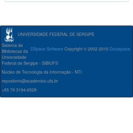
UNIVERSIDADE FEDERAL DE SERGIPE
Sistema de
DSpace Software
Copyright © 2002-2010
Duraspace
Bibliotecas da
Universidade
Federal de Sergipe - SIBIUFS
Núcleo de Tecnologia da Informação - NTI
repositorio@academico.ufs.br
+55 79 3194-6528