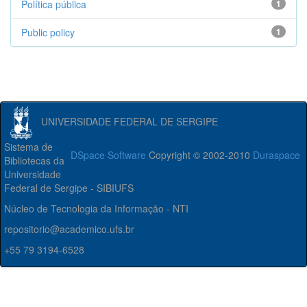
Política pública
1
Public policy
1
UNIVERSIDADE FEDERAL DE SERGIPE
Sistema de
DSpace Software
Copyright © 2002-2010
Duraspace
Bibliotecas da
Universidade
Federal de Sergipe - SIBIUFS
Núcleo de Tecnologia da Informação - NTI
repositorio@academico.ufs.br
+55 79 3194-6528