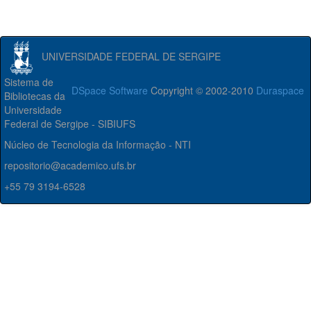
UNIVERSIDADE FEDERAL DE SERGIPE
Sistema de
DSpace Software
Copyright © 2002-2010
Duraspace
Bibliotecas da
Universidade
Federal de Sergipe - SIBIUFS
Núcleo de Tecnologia da Informação - NTI
repositorio@academico.ufs.br
+55 79 3194-6528