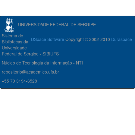
UNIVERSIDADE FEDERAL DE SERGIPE
Sistema de
DSpace Software
Copyright © 2002-2010
Duraspace
Bibliotecas da
Universidade
Federal de Sergipe - SIBIUFS
Núcleo de Tecnologia da Informação - NTI
repositorio@academico.ufs.br
+55 79 3194-6528