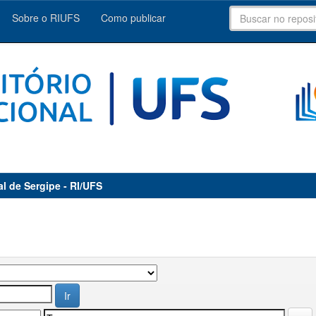
Sobre o RIUFS
Como publicar
al de Sergipe - RI/UFS