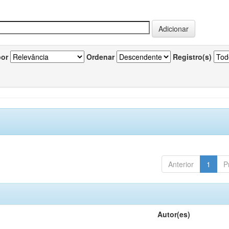
por
Ordenar
Registro(s)
Anterior
1
P
Autor(es)