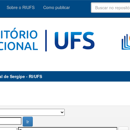
Sobre o RIUFS
Como publicar
al de Sergipe - RI/UFS