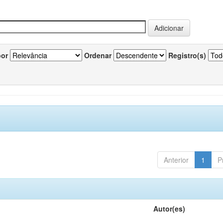
por
Ordenar
Registro(s)
Anterior
1
P
Autor(es)