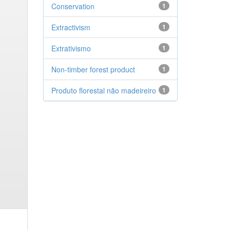
Conservation
1
Extractivism
1
Extrativismo
1
Non-timber forest product
1
Produto florestal não madeireiro
1