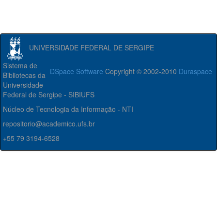
UNIVERSIDADE FEDERAL DE SERGIPE
Sistema de
DSpace Software
Copyright © 2002-2010
Duraspace
Bibliotecas da
Universidade
Federal de Sergipe - SIBIUFS
Núcleo de Tecnologia da Informação - NTI
repositorio@academico.ufs.br
+55 79 3194-6528