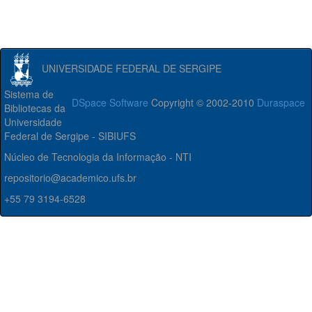
UNIVERSIDADE FEDERAL DE SERGIPE
Sistema de
DSpace Software
Copyright © 2002-2010
Duraspace
Bibliotecas da
Universidade
Federal de Sergipe - SIBIUFS
Núcleo de Tecnologia da Informação - NTI
repositorio@academico.ufs.br
+55 79 3194-6528