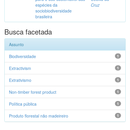
espécies da
Cruz
sociobiodiversidade
brasileira
Busca facetada
Assunto
Biodiversidade
1
Extractivism
1
Extrativismo
1
Non-timber forest product
1
Política pública
1
Produto florestal não madeireiro
1