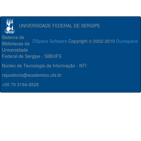
UNIVERSIDADE FEDERAL DE SERGIPE
Sistema de
DSpace Software
Copyright © 2002-2010
Duraspace
Bibliotecas da
Universidade
Federal de Sergipe - SIBIUFS
Núcleo de Tecnologia da Informação - NTI
repositorio@academico.ufs.br
+55 79 3194-6528