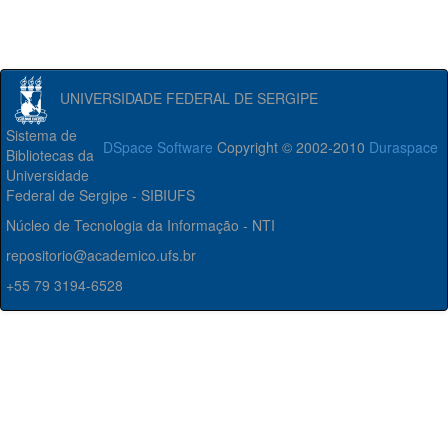
UNIVERSIDADE FEDERAL DE SERGIPE
Sistema de
DSpace Software
Copyright © 2002-2010
Duraspace
Bibliotecas da
Universidade
Federal de Sergipe - SIBIUFS
Núcleo de Tecnologia da Informação - NTI
repositorio@academico.ufs.br
+55 79 3194-6528