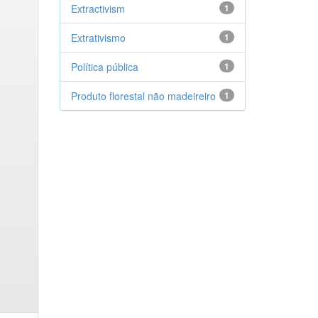
Extractivism
1
Extrativismo
1
Política pública
1
Produto florestal não madeireiro
1