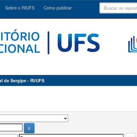
Sobre o RIUFS
Como publicar
al de Sergipe - RI/UFS