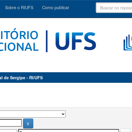
Sobre o RIUFS
Como publicar
al de Sergipe - RI/UFS