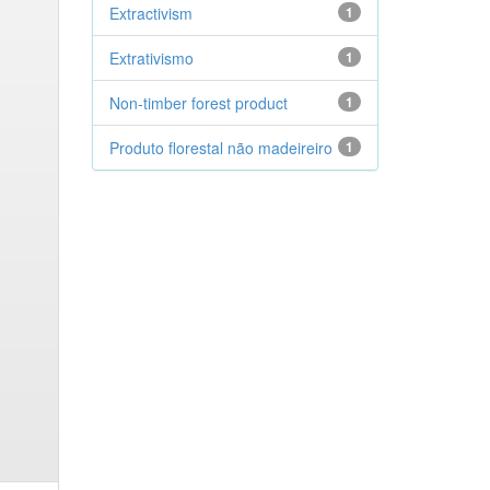
Extractivism
1
Extrativismo
1
Non-timber forest product
1
Produto florestal não madeireiro
1