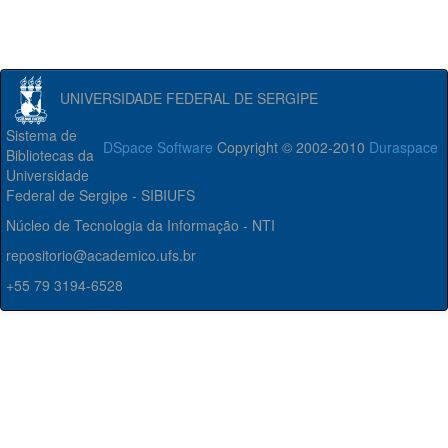
UNIVERSIDADE FEDERAL DE SERGIPE
Sistema de
DSpace Software
Copyright © 2002-2010
Duraspace
Bibliotecas da
Universidade
Federal de Sergipe - SIBIUFS
Núcleo de Tecnologia da Informação - NTI
repositorio@academico.ufs.br
+55 79 3194-6528