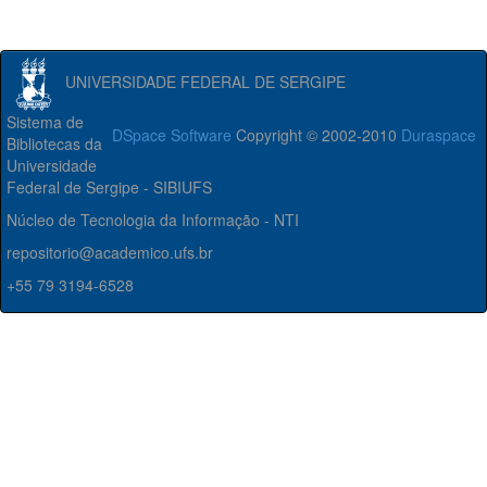
UNIVERSIDADE FEDERAL DE SERGIPE
Sistema de
DSpace Software
Copyright © 2002-2010
Duraspace
Bibliotecas da
Universidade
Federal de Sergipe - SIBIUFS
Núcleo de Tecnologia da Informação - NTI
repositorio@academico.ufs.br
+55 79 3194-6528