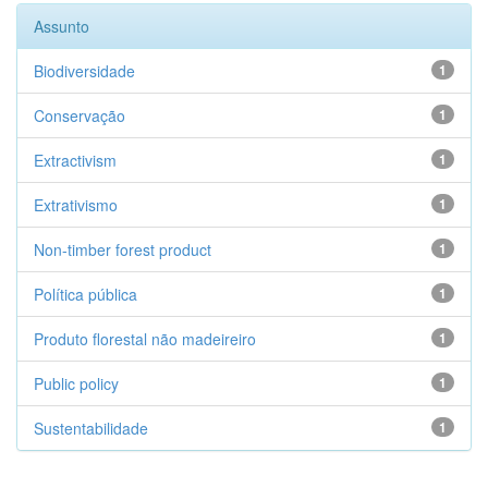
Assunto
Biodiversidade
1
Conservação
1
Extractivism
1
Extrativismo
1
Non-timber forest product
1
Política pública
1
Produto florestal não madeireiro
1
Public policy
1
Sustentabilidade
1